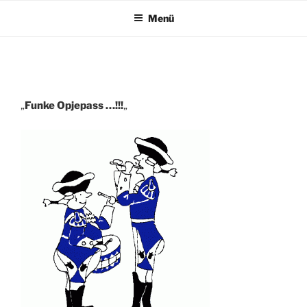
Menü
„
Funke Opjepass …!!!
„